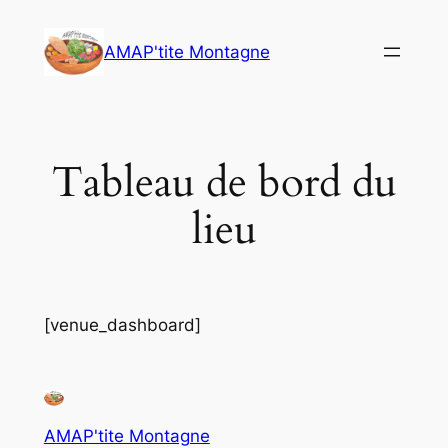
Aller
au
AMAP'tite Montagne
contenu
Tableau de bord du
lieu
[venue_dashboard]
AMAP'tite Montagne