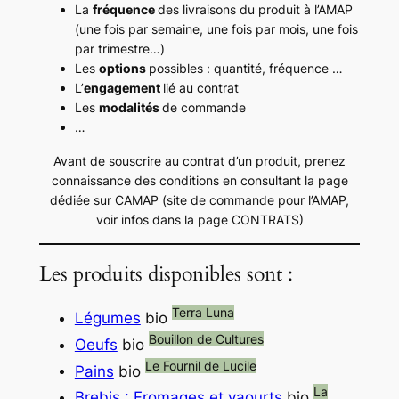
La
fréquence
des livraisons du produit à l’AMAP
(une fois par semaine, une fois par mois, une fois
par trimestre…)
Les
options
possibles : quantité, fréquence …
L’
engagement
lié au contrat
Les
modalités
de commande
…
Avant de souscrire au contrat d’un produit, prenez
connaissance des conditions en consultant la page
dédiée sur CAMAP
(site de commande pour l’AMAP,
voir infos dans la page CONTRATS)
Les produits disponibles sont :
Terra Luna
Légumes
bio
Bouillon de Cultures
Oeufs
bio
Le Fournil de Lucile
Pains
bio
La
Brebis : Fromages et yaourts
bio