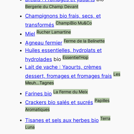
Bergerie du Champ Devant
Champignons bio frais, secs, et
ChampiBio Mu&Co
transformés
Rucher Lamartine
Miel
Ferme de la Belinette
Agneau fermier
Huiles essentielles, hydrolats et
Essentiel’Hop
hydrolades
bio
Lait de vache : Yaourts, crèmes
Les
dessert, fromages et fromages frais
Meuh…Tagnes
La Ferme du Meix
Farines bio
Papilles
Crackers bio salés et sucrés
Aromatiques
Terra
Tisanes et sels aux herbes bio
Luna